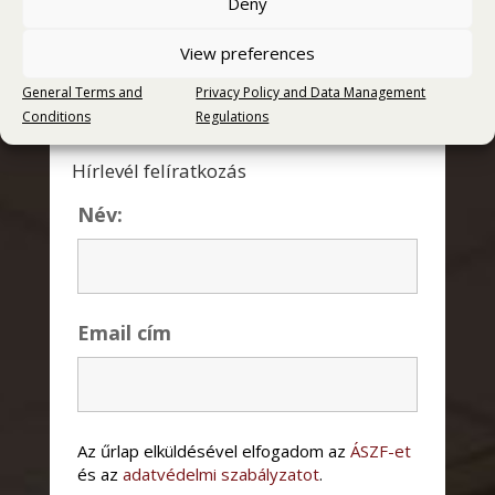
Deny
Értesüljön első kézből lefrissebb
View preferences
kedvezményes ajánlatainkról ! Íratkozzon fel
hírlevélre!
General Terms and
Privacy Policy and Data Management
Conditions
Regulations
Hírlevél felíratkozás
Név:
Email cím
Az űrlap elküldésével elfogadom az
ÁSZF-et
és az
adatvédelmi szabályzatot
.