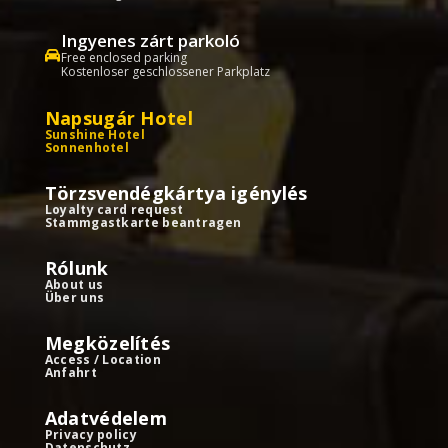
Ingyenes zárt parkoló
Free enclosed parking
Kostenloser geschlossener Parkplatz
Napsugár Hotel
Sunshine Hotel
Sonnenhotel
Törzsvendégkártya igénylés
Loyalty card request
Stammgastkarte beantragen
Rólunk
About us
Über uns
Megközelítés
Access / Location
Anfahrt
Adatvédelem
Privacy policy
Datenschutz