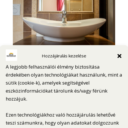
Hozzájárulás kezelése
A legjobb felhasználói élmény biztosítása
érdekében olyan technológiákat használunk, mint a
sütik (cookie-k), amelyek segítségével
eszközinformációkat tárolunk és/vagy férünk
hozzájuk.
Ezen technológiákhoz való hozzájárulás lehetővé
teszi számunkra, hogy olyan adatokat dolgozzunk
Értesüljön első kézből lefrissebb