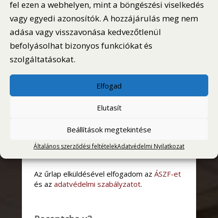
fel ezen a webhelyen, mint a böngészési viselkedés
kedvezményes ajánlatainkról ! Íratkozzon fel
hírlevélre!
vagy egyedi azonosítók. A hozzájárulás meg nem
adása vagy visszavonása kedvezőtlenül
befolyásolhat bizonyos funkciókat és
Hírlevél felíratkozás
szolgáltatásokat.
Név:
Elfogad
Elutasít
Email cím
Beállítások megtekintése
Általános szerződési feltételek
Adatvédelmi Nyilatkozat
Az űrlap elküldésével elfogadom az
ÁSZF-et
és az
adatvédelmi szabályzatot
.