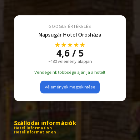
GOOGLE ÉRTÉKELÉS
Napsugár Hotel Orosháza
★★★★★
4,6 / 5
~480 vélemény alapján
Vendégeink többsége ajánlja a hotelt
Vélemények megtekintése
Szállodai információk
Hotel information
Hotelinformationen