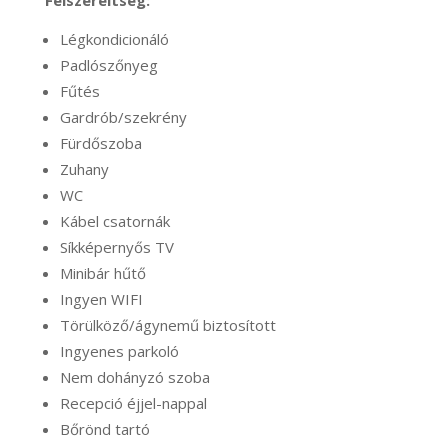
Felszereltség:
Légkondicionáló
Padlószőnyeg
Fűtés
Gardrób/szekrény
Fürdőszoba
Zuhany
WC
Kábel csatornák
Síkképernyős TV
Minibár hűtő
Ingyen WIFI
Törülköző/ágynemű biztosított
Ingyenes parkoló
Nem dohányzó szoba
Recepció éjjel-nappal
Bőrönd tartó