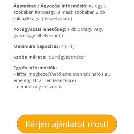
Ágyméret / Ágyazási információ:
Az egyik
szobában franciaágy, a másik szobában 2 db
különálló ágy (összetolható)
Pótágyazási lehetőség:
1 db pótágy vagy
gyerekágy elhelyezhető
Maximum kapacitás:
4 ( +1)
Szoba mérete:
55 négyzetméter
Egyéb információk:
– lifttel megközelíthető emeleten található ( a 3
emeletig lift áll rendelkezésre)
– nemdohányzó szobák
Kérjen ajánlatot most!