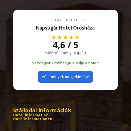
GOOGLE ÉRTÉKELÉS
Napsugár Hotel Orosháza
★★★★★
4,6 / 5
~480 vélemény alapján
Vendégeink többsége ajánlja a hotelt
Vélemények megtekintése
Szállodai információk
Hotel information
Hotelinformationen