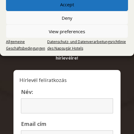
Accept
Deny
View preferences
Allgemeine
Datenschutz- und Datenverarbeitungsrichtlinie
Értesüljön első kézből lefrissebb
Geschäftsbedingungen
des Napsugár Hotels
kedvezményes ajánlatainkról ! Íratkozzon fel
hírlevélre!
Hírlevél felíratkozás
Név:
Email cím