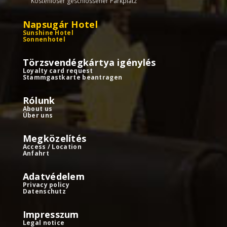
Kostenloser geschlossener Parkplatz
Napsugár Hotel
Sunshine Hotel
Sonnenhotel
Törzsvendégkártya igénylés
Loyalty card request
Stammgastkarte beantragen
Rólunk
About us
Über uns
Megközelítés
Access / Location
Anfahrt
Adatvédelem
Privacy policy
Datenschutz
Impresszum
Legal notice