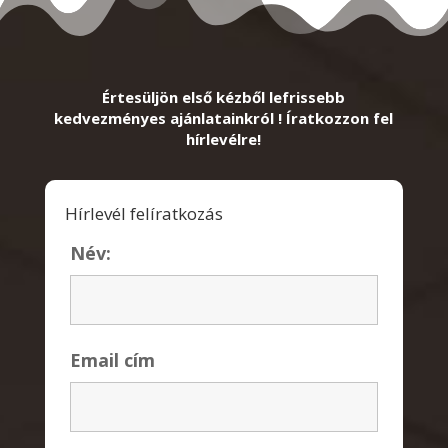
Értesüljön első kézből lefrissebb
kedvezményes ajánlatainkról ! Íratkozzon fel
hírlevélre!
Hírlevél felíratkozás
Név:
Email cím