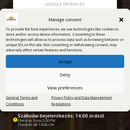
GOOGLE ÉRTÉKELÉS
Napsugár Hotel Orosháza
★★★★★
Manage consent
4,6 / 5
To provide the best experiences, we use technologies like cookies to
store and/or access device information. Consenting to these
~480 vélemény alapján
technologies will allow us to process data such as browsing behavior or
unique IDs on this site. Not consenting or withdrawing consent, may
Vendégeink többsége ajánlja a hotelt
adversely affect certain features and functions.
Vélemények megtekintése
Accept
Deny
View preferences
Szállodai információk
General Terms and
Privacy Policy and Data Management
Hotel information
Hotelinformationen
Conditions
Regulations
Szállodai bejelentkezés: 14:00 órától
Check-in: from 2:00 PM
Check-in: ab 14:00 Uhr