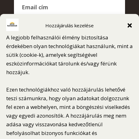
Email cím
Hozzájárulás kezelése
A legjobb felhasználói élmény biztosítása
Az űrlap elküldésével elfogadom az
ÁSZF-et
érdekében olyan technológiákat használunk, mint a
és az
adatvédelmi szabályzatot
.
sütik (cookie-k), amelyek segítségével
eszközinformációkat tárolunk és/vagy férünk
Recaptcha v2
hozzájuk.
Ezen technológiákhoz való hozzájárulás lehetővé
teszi számunkra, hogy olyan adatokat dolgozzunk
fel ezen a webhelyen, mint a böngészési viselkedés
vagy egyedi azonosítók. A hozzájárulás meg nem
adása vagy visszavonása kedvezőtlenül
befolyásolhat bizonyos funkciókat és