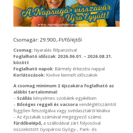
Csomagár: 29.900,-Ft/fő/éjtől
Csomag:
Nyaralás félpanzióval
Foglalható időszak
:
2026.06.01. – 2026.08.31.
között
Foglalható napok
: Bármely érkezési nappal
Korlátozások:
Kivéve kiemelt időszakok
A csomag minimum 2 éjszakára foglalható az
alábbi tartalommal:
–
Szállás
kényelmes szobáink egyikében
–
Bőséges reggeli és vacsora
vendéglétszámtól
függően felszolgálva vagy svédasztalról kínálva
– Az éjszakák számával megegyező számú
fürdőbelépő,
a szállodával zárt folyosóval
összekötött Gyopárosi Gyógy-, Park- és