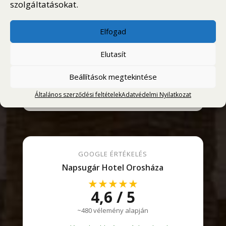
szolgáltatásokat.
AKTUÁLIS IDŐJÁRÁS
Elfogad
Elutasít
IDŐJÁRÁS – OROSHÁZA
Beállítások megtekintése
Időjárás nem elérhető
Általános szerződési feltételek
Adatvédelmi Nyilatkozat
GOOGLE ÉRTÉKELÉS
Napsugár Hotel Orosháza
★★★★★
4,6 / 5
~480 vélemény alapján