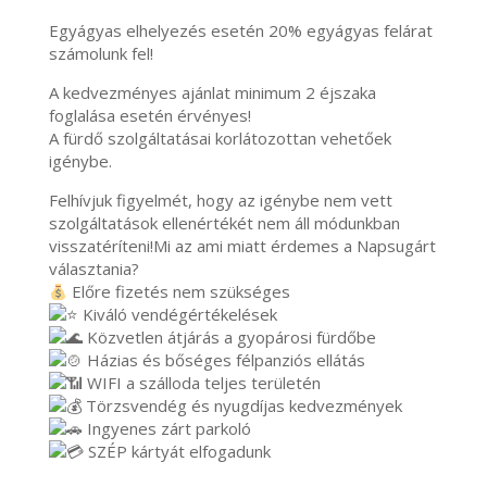
Egyágyas elhelyezés esetén 20% egyágyas felárat
számolunk fel!
A kedvezményes ajánlat minimum 2 éjszaka
foglalása esetén érvényes!
A fürdő szolgáltatásai korlátozottan vehetőek
igénybe.
Felhívjuk figyelmét, hogy az igénybe nem vett
szolgáltatások ellenértékét nem áll módunkban
visszatéríteni!Mi az ami miatt érdemes a Napsugárt
választania?
Előre fizetés nem szükséges
Kiváló vendégértékelések
Közvetlen átjárás a gyopárosi fürdőbe
Házias és bőséges félpanziós ellátás
WIFI a szálloda teljes területén
Törzsvendég és nyugdíjas kedvezmények
Ingyenes zárt parkoló
SZÉP kártyát elfogadunk