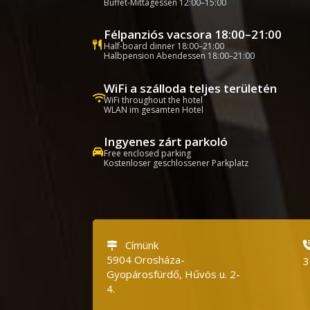
Buffet-Mittagessen 12:00–15:00
Félpanziós vacsora 18:00–21:00
Half-board dinner 18:00–21:00
Halbpension Abendessen 18:00–21:00
WiFi a szálloda teljes területén
WiFi throughout the hotel
WLAN im gesamten Hotel
Ingyenes zárt parkoló
Free enclosed parking
Kostenloser geschlossener Parkplatz
Címünk
5904 Orosháza-
3
Gyopárosfürdő, Hűvös u.
2-
4.