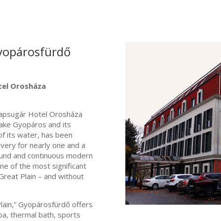
yopárosfürdő
tel Orosháza
apsugár Hotel Orosháza
ake Gyopáros and its
of its water, has been
overy for nearly one and a
ground and continuous modern
 of the most significant
Great Plain – and without
Plain,” Gyopárosfürdő offers
pa, thermal bath, sports