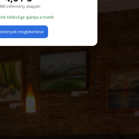
480 vélemény alapján
nk többsége ajánlja a hotelt
emények megtekintése