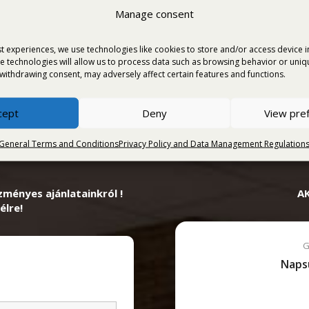
Manage consent
otel Orosháza |
tion
t experiences, we use technologies like cookies to store and/or access device 
e technologies will allow us to process data such as browsing behavior or unique
withdrawing consent, may adversely affect certain features and functions.
cept
Deny
View pre
General Terms and Conditions
Privacy Policy and Data Management Regulation
zményes ajánlatainkról !
A
élre!
G
Naps