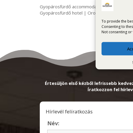
Gyopárosfürdő accommodation | Napsugár H
Gyopárosfürdő hotel | Orosháza accommoda
To provide the bes
Consenting to thes
Not consenting or 
Ac
Értesüljön első kézből lefrissebb kedve
Íratkozzon fel hírlev
Hírlevél felíratkozás
Név: