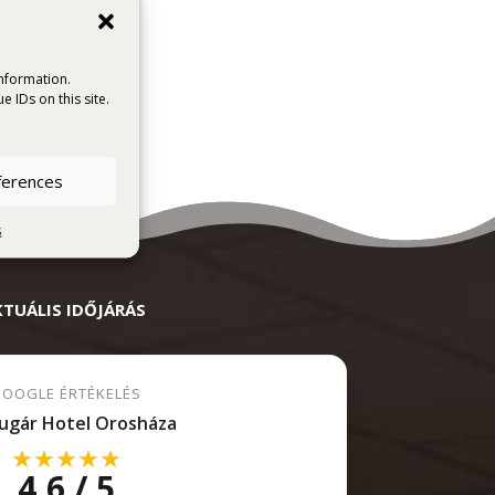
information.
 IDs on this site.
ferences
s
KTUÁLIS IDŐJÁRÁS
OOGLE ÉRTÉKELÉS
ugár Hotel Orosháza
★★★★★
4,6 / 5