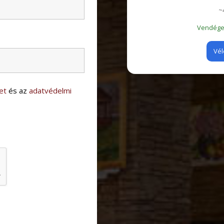
~
Vendégei
Vél
et
és az
adatvédelmi