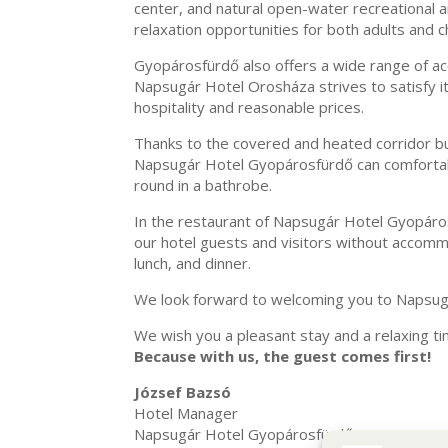
center, and natural open-water recreational a
relaxation opportunities for both adults and c
Gyopárosfürdő also offers a wide range of a
Napsugár Hotel Orosháza strives to satisfy 
hospitality and reasonable prices.
Thanks to the covered and heated corridor bui
Napsugár Hotel Gyopárosfürdő can comfortabl
round in a bathrobe.
In the restaurant of Napsugár Hotel Gyopár
our hotel guests and visitors without accomm
lunch, and dinner.
We look forward to welcoming you to Napsug
We wish you a pleasant stay and a relaxing ti
Because with us, the guest comes first!
József Bazsó
Hotel Manager
Napsugár Hotel Gyopárosfürdő