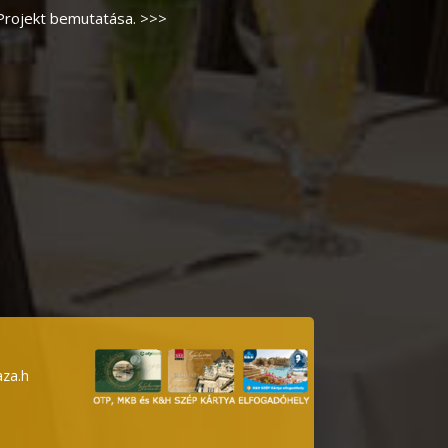
Projekt bemutatása. >>>
za.h