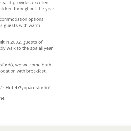
rea. It provides excellent
hildren throughout the year.
ccommodation options.
its guests with warm
lt in 2002, guests of
y walk to the spa all year
osfürdő, we welcome both
odation with breakfast,
ár Hotel Gyopárosfürdő!
me!