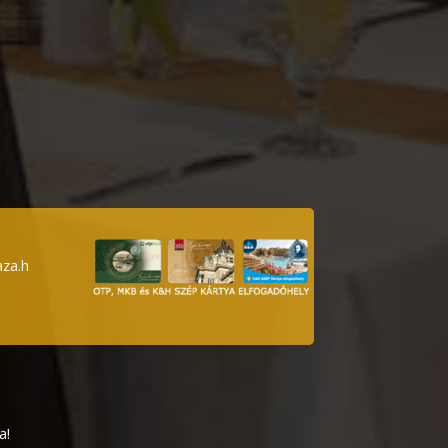
za.h
a!