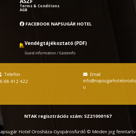
ÁSZF
Terms & Conditions
AGB
FACEBOOK NAPSUGÁR HOTEL
Vendégtájékoztató (PDF)
Guest information / Gästeinfo
Telefon
Email
info@napsugarhotelorosha
6 68 412 422
u
NTAK regisztrációs szám: SZ21000167
apsugár Hotel Orosháza-Gyopárosfürdő © Minden jog fenntartv