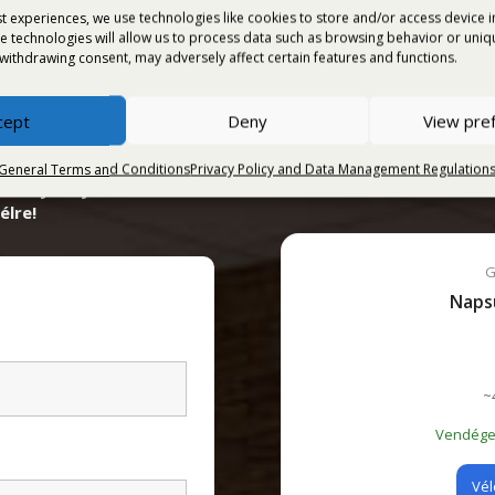
t experiences, we use technologies like cookies to store and/or access device 
e technologies will allow us to process data such as browsing behavior or unique
withdrawing consent, may adversely affect certain features and functions.
cept
Deny
View pre
General Terms and Conditions
Privacy Policy and Data Management Regulation
zményes ajánlatainkról !
A
élre!
G
Naps
~
Vendégei
Vél