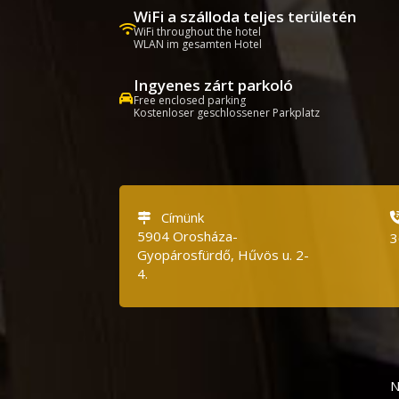
WiFi a szálloda teljes területén
WiFi throughout the hotel
WLAN im gesamten Hotel
Ingyenes zárt parkoló
Free enclosed parking
Kostenloser geschlossener Parkplatz
Címünk
5904 Orosháza-
3
Gyopárosfürdő, Hűvös u.
2-
4.
N