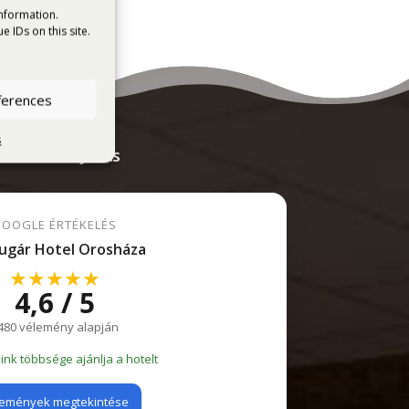
information.
 IDs on this site.
ferences
s
KTUÁLIS IDŐJÁRÁS
OOGLE ÉRTÉKELÉS
ugár Hotel Orosháza
★★★★★
4,6 / 5
480 vélemény alapján
nk többsége ajánlja a hotelt
emények megtekintése