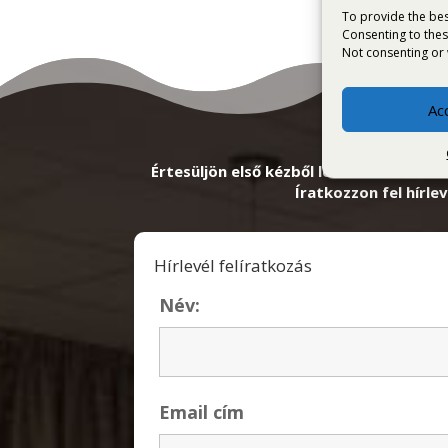
To provide the bes
Consenting to thes
Not consenting or 
Ac
Értesüljön első kézből lefrissebb kedve
Íratkozzon fel hírlev
Hírlevél felíratkozás
Név:
Email cím