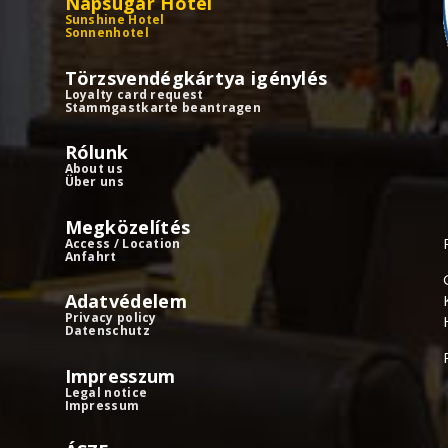
Napsugár Hotel
Sunshine Hotel
Sonnenhotel
Törzsvendégkártya igénylés
Loyalty card request
Stammgastkarte beantragen
Rólunk
About us
Über uns
Megközelítés
Access / Location
Anfahrt
Adatvédelem
Privacy policy
Datenschutz
Impresszum
Legal notice
Impressum