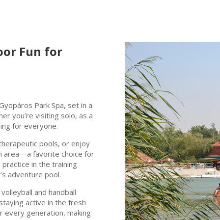
oor Fun for
 Gyopáros Park Spa, set in a
er you’re visiting solo, as a
hing for everyone.
therapeutic pools, or enjoy
h area—a favorite choice for
practice in the training
en’s adventure pool.
volleyball and handball
 staying active in the fresh
or every generation, making