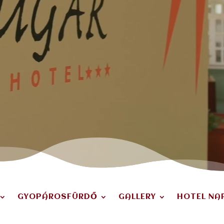
GYOPÁROSFÜRDŐ
GALLERY
HOTEL NA