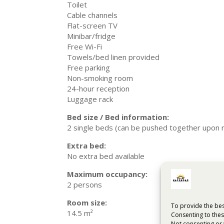
Toilet
Cable channels
Flat-screen TV
Minibar/fridge
Free Wi-Fi
Towels/bed linen provided
Free parking
Non-smoking room
24-hour reception
Luggage rack
Bed size / Bed information:
2 single beds (can be pushed together upon 
Extra bed:
No extra bed available
Maximum occupancy:
2 persons
Room size:
To provide the bes
14.5 m²
Consenting to thes
Not consenting or 