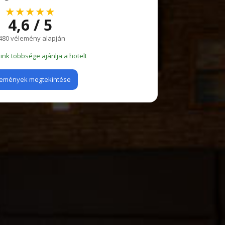
★★★★★
4,6 / 5
480 vélemény alapján
nk többsége ajánlja a hotelt
emények megtekintése