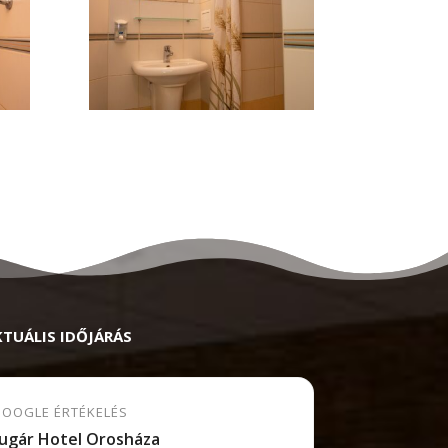
KTUÁLIS IDŐJÁRÁS
OOGLE ÉRTÉKELÉS
ugár Hotel Orosháza