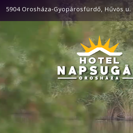
Video
5904 Orosháza-Gyopárosfürdő, Hűvös u. 
Player