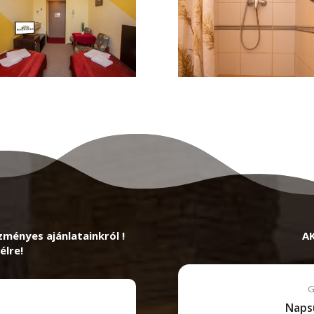
zményes ajánlatainkról !
A
élre!
G
Naps