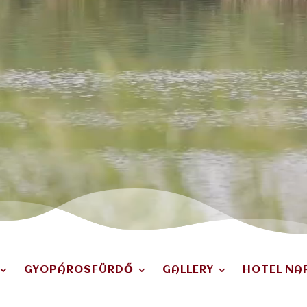
GYOPÁROSFÜRDŐ
GALLERY
HOTEL NA