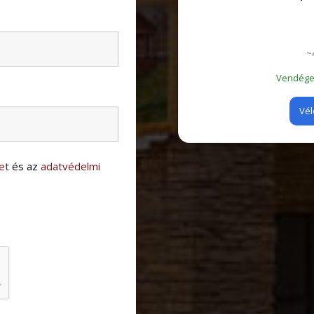
~
Vendégei
Vél
et
és az
adatvédelmi