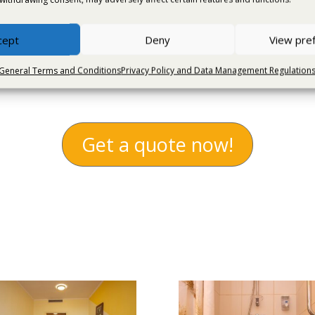
levator available up to the 3rd floor)
cept
Deny
View pre
General Terms and Conditions
Privacy Policy and Data Management Regulation
Get a quote now!