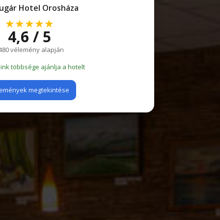
ugár Hotel Orosháza
★★★★★
4,6 / 5
480 vélemény alapján
nk többsége ajánlja a hotelt
emények megtekintése