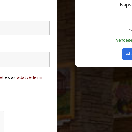
Naps
~
Vendégei
Vél
et
és az
adatvédelmi