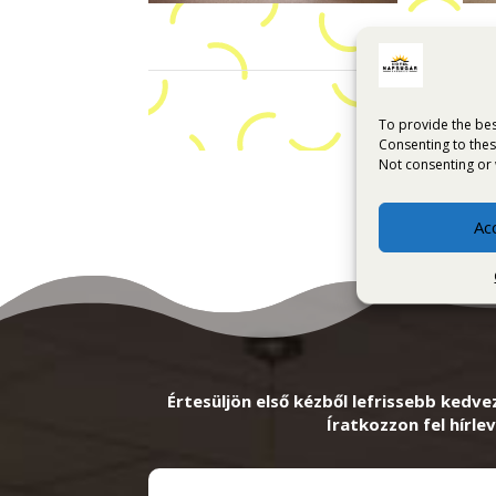
To provide the bes
Consenting to thes
Not consenting or 
Ac
Értesüljön első kézből lefrissebb kedve
Íratkozzon fel hírlev