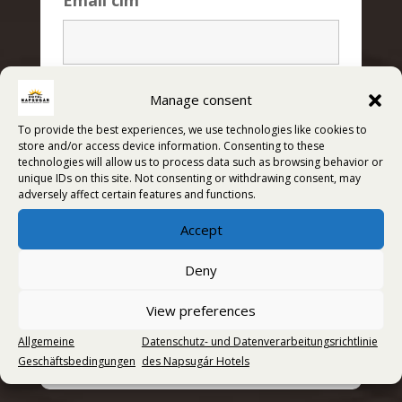
Email cím
Az űrlap elküldésével elfogadom az
ÁSZF-et
Manage consent
és az
adatvédelmi szabályzatot
.
To provide the best experiences, we use technologies like cookies to
store and/or access device information. Consenting to these
technologies will allow us to process data such as browsing behavior or
Recaptcha v2
unique IDs on this site. Not consenting or withdrawing consent, may
adversely affect certain features and functions.
Accept
Deny
View preferences
Allgemeine
Datenschutz- und Datenverarbeitungsrichtlinie
Geschäftsbedingungen
des Napsugár Hotels