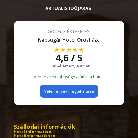
AKTUÁLIS IDŐJÁRÁS
GOOGLE ÉRTÉKELÉS
Napsugár Hotel Orosháza
★★★★★
4,6 / 5
~480 vélemény alapján
Vendégeink többsége ajánlja a hotelt
Vélemények megtekintése
Szállodai információk
Hotel information
Hotelinformationen