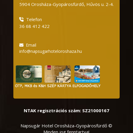
5904 Orosháza-Gyopárosfürdő, Hűvös u.
2-4.
Telefon
36 68 412 422
Email
info@napsugarhoteloroshaza.hu
NTAK regisztrációs szám: SZ21000167
Napsugár Hotel Orosháza-Gyopárosfürdő ©
Minden jog fenntartva!