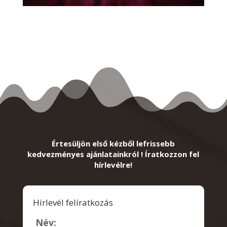
Értesüljön első kézből lefrissebb
kedvezményes ajánlatainkról ! Íratkozzon fel
hírlevélre!
Hírlevél felíratkozás
Név: