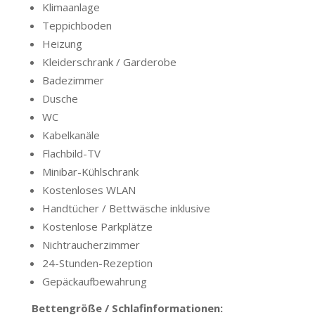
Klimaanlage
Teppichboden
Heizung
Kleiderschrank / Garderobe
Badezimmer
Dusche
WC
Kabelkanäle
Flachbild-TV
Minibar-Kühlschrank
Kostenloses WLAN
Handtücher / Bettwäsche inklusive
Kostenlose Parkplätze
Nichtraucherzimmer
24-Stunden-Rezeption
Gepäckaufbewahrung
Bettengröße / Schlafinformationen: