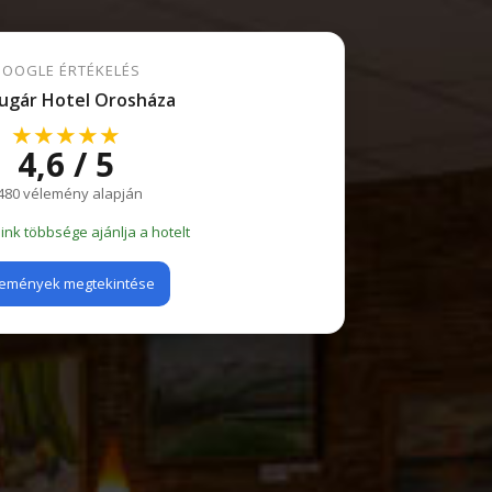
OOGLE ÉRTÉKELÉS
ugár Hotel Orosháza
★★★★★
4,6 / 5
480 vélemény alapján
nk többsége ajánlja a hotelt
emények megtekintése