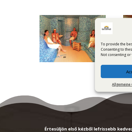
To provide the bes
Consenting to thes
Not consenting or 
Ac
Allgemeine
Értesüljön első kézből lefrissebb kedve