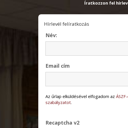
Íratkozzon fel hírlev
Hírlevél felíratkozás
Név:
Email cím
Az űrlap elküldésével elfogadom az
ÁSZF-
szabályzatot
.
Recaptcha v2