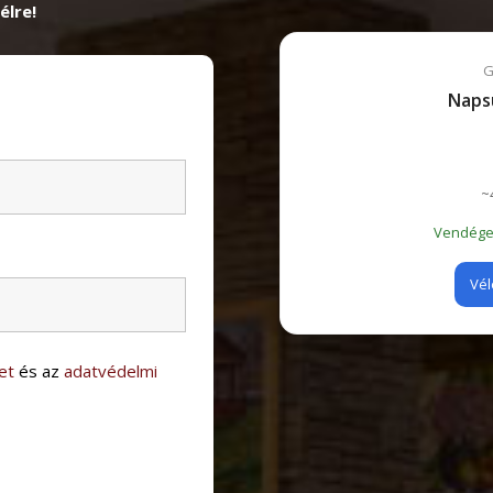
élre!
G
Naps
~
Vendégei
Vél
et
és az
adatvédelmi