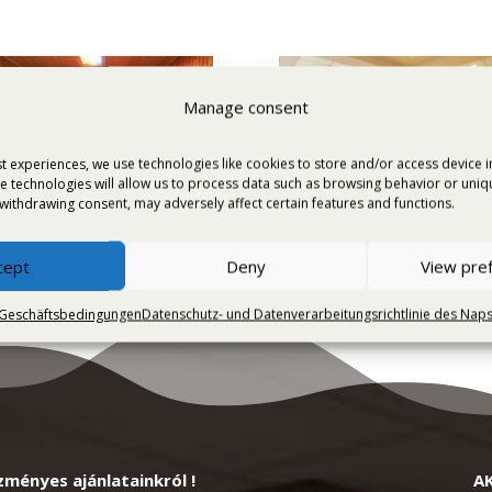
Manage consent
t experiences, we use technologies like cookies to store and/or access device 
e technologies will allow us to process data such as browsing behavior or unique
withdrawing consent, may adversely affect certain features and functions.
cept
Deny
View pre
 Geschäftsbedingungen
Datenschutz- und Datenverarbeitungsrichtlinie des Nap
zményes ajánlatainkról !
A