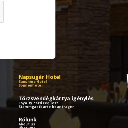
Napsugár Hotel
Sunshine Hotel
Sonnenhotel
Törzsvendégkártya igénylés
Loyalty card request
Stammgastkarte beantragen
Rólunk
About us
Über uns