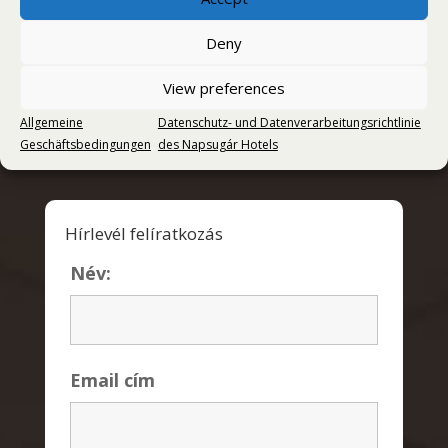
Deny
View preferences
Értesüljön első kézből lefrissebb
Allgemeine
Datenschutz- und Datenverarbeitungsrichtlinie
kedvezményes ajánlatainkról ! Íratkozzon fel
Geschäftsbedingungen
des Napsugár Hotels
hírlevélre!
Hírlevél felíratkozás
Név:
Email cím