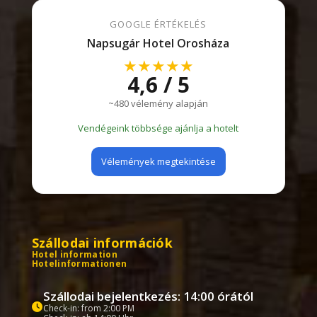
GOOGLE ÉRTÉKELÉS
Napsugár Hotel Orosháza
★★★★★
4,6 / 5
~480 vélemény alapján
Vendégeink többsége ajánlja a hotelt
Vélemények megtekintése
Szállodai információk
Hotel information
Hotelinformationen
Szállodai bejelentkezés: 14:00 órától
Check-in: from 2:00 PM