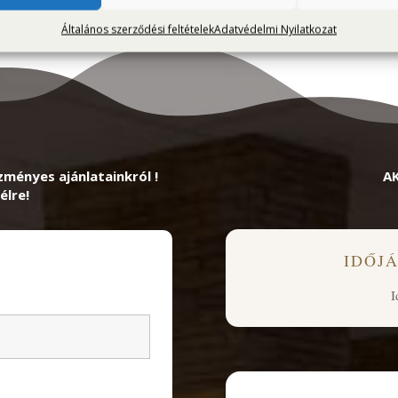
Általános szerződési feltételek
Adatvédelmi Nyilatkozat
zményes ajánlatainkról !
A
élre!
IDŐJ
I