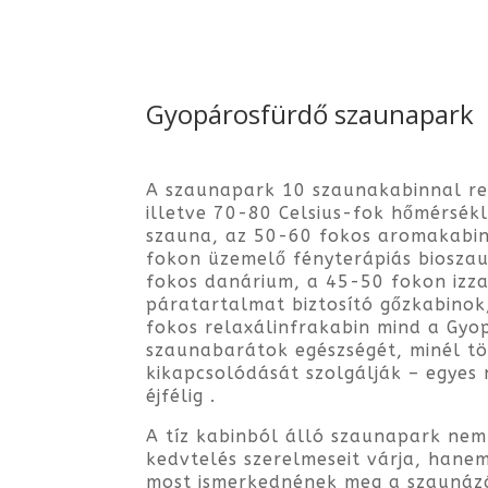
Gyopárosfürdő szaunapark
A szaunapark 10 szaunakabinnal re
illetve 70-80 Celsius-fok hőmérsékl
szauna, az 50-60 fokos aromakabin
fokon üzemelő fényterápiás bioszau
fokos danárium, a 45-50 fokon izza
páratartalmat biztosító gőzkabinok
fokos relaxálinfrakabin mind a Gyo
szaunabarátok egészségét, minél t
kikapcsolódását szolgálják – egyes
éjfélig .
A tíz kabinból álló szaunapark nem
kedvtelés szerelmeseit várja, hanem
most ismerkednének meg a szaunáz