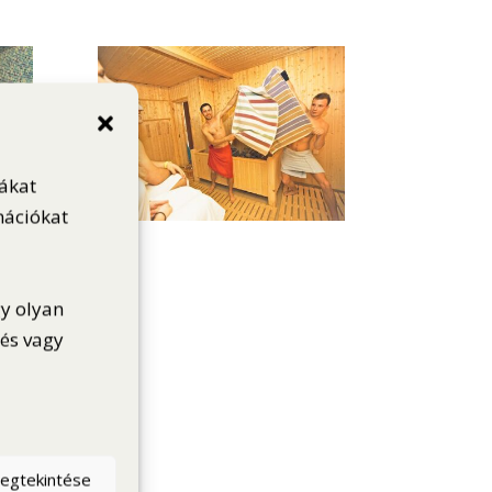
iákat
mációkat
gy olyan
dés vagy
megtekintése