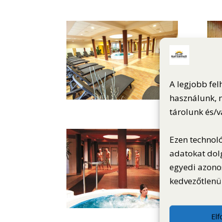
A legjobb fel
használunk, m
tárolunk és/
Ezen technol
adatokat dol
egyedi azono
kedvezőtlenül
El