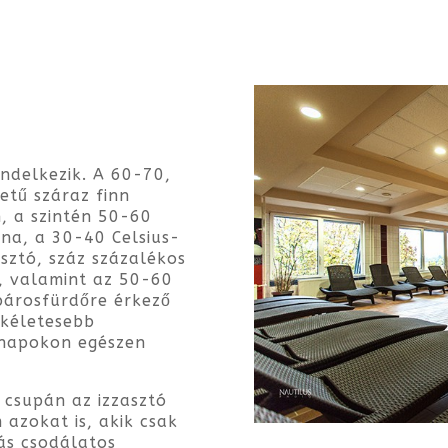
ndelkezik. A 60-70,
etű száraz finn
, a szintén 50-60
na, a 30-40 Celsius-
sztó, száz százalékos
, valamint az 50-60
párosfürdőre érkező
ökéletesebb
 napokon egészen
 csupán az izzasztó
 azokat is, akik csak
ás csodálatos