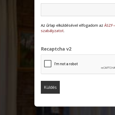
Az űrlap elküldésével elfogadom az
ÁSZF-
szabályzatot
.
Recaptcha v2