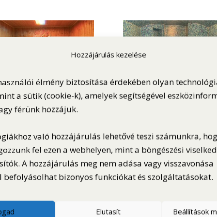
Hozzájárulás kezelése
használói élmény biztosítása érdekében olyan technológ
int a sütik (cookie-k), amelyek segítségével eszközinfor
vagy férünk hozzájuk.
ógiákhoz való hozzájárulás lehetővé teszi számunkra, ho
gozzunk fel ezen a webhelyen, mint a böngészési viselke
sítók. A hozzájárulás meg nem adása vagy visszavonása
 befolyásolhat bizonyos funkciókat és szolgáltatásokat.
fogad
Elutasít
Beállítások 