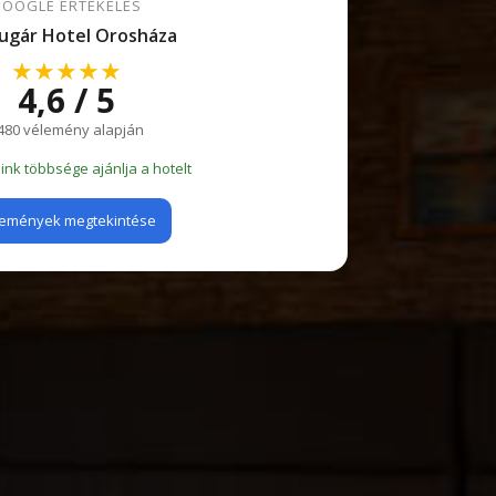
OOGLE ÉRTÉKELÉS
ugár Hotel Orosháza
★★★★★
4,6 / 5
480 vélemény alapján
nk többsége ajánlja a hotelt
emények megtekintése