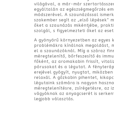
világával, a már-már szertartássze
egyáltalán az egészségmegőrzés em
módszerével. A szaunázással ismer
szakember segít az „első lépések” 
őket a szaunázás mikéntjébe, prakt
szolgál, s figyelmezteti őket az ese
A gyönyörű környezetben az egyes
problémákra kínálnak megoldást, 
el a szaunázóknál. Míg a száraz fi
méregtelenítő, bőrfeszesítő és immu
főként, az aromakabin frissít, vitaliz
pórusokat és a légutat. A fényteráp
erejével gyógyít, nyugtat, miközben
relaxál. A gőzkabin pihentet, kikap
légutaink számára is nagyon haszno
méregtelenítésre, zsírégetésre, az 
vágyóknak az anyagcserét is serken
legjobb választás.