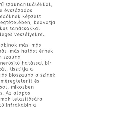
rű szaunarituálékkal,
e évszázados
kedőknek képzett
megtételében, beavatja
ikus tanácsokkal
tleges veszélyekre.
 kabinok más-más
más-más hatást érnek
nn szauna
nerősítő hatással bír
ál, tisztítja a
iás bioszauna a színek
 méregtelenít és
csol, miközben
s. Az alapos
izmok lelazítására
tő infrakabin a