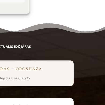
KTUÁLIS IDŐJÁRÁS
ÁRÁS – OROSHÁZA
dőjárás nem elérhető