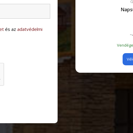
G
Naps
et
és az
adatvédelmi
~
Vendégei
Vél