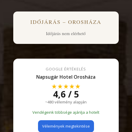
IDŐJÁRÁS – OROSHÁZA
Időjárás nem elérhető
GOOGLE ÉRTÉKELÉS
Napsugár Hotel Orosháza
★★★★★
4,6 / 5
~480 vélemény alapján
Vendégeink többsége ajánlja a hotelt
Vélemények megtekintése