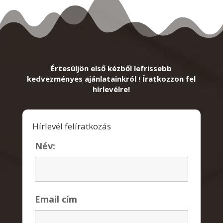
Értesüljön első kézből lefrissebb
kedvezményes ajánlatainkról ! Íratkozzon fel
hírlevélre!
Hírlevél felíratkozás
Név:
Email cím