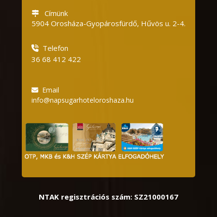
Címünk
5904 Orosháza-Gyopárosfürdő, Hűvös u.
2-4.
Telefon
36 68 412 422
Email
info@napsugarhoteloroshaza.hu
NTAK regisztrációs szám: SZ21000167