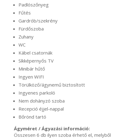
Padlószőnyeg
Fűtés
Gardrób/szekrény
Fürdőszoba
Zuhany
WC
Kábel csatornák
Síkképernyős TV
Minibár hűtő
Ingyen WIFI
Törülköző/ágynemű biztosított
Ingyenes parkoló
Nem dohányzó szoba
Recepció éjjel-nappal
Bőrönd tartó
Ágyméret / Ágyazási információ:
Összesen 6 db ilyen szoba érhető el, melyből