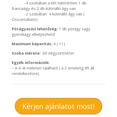
-4 szobában a két hálótérben 1 db
franciaágy és 2 db különálló ágy van
-2 szobában 4 különálló ágy van (
Összetolható)
Pótágyazási lehetőség:
1 db pótágy vagy
gyerekágy elhelyezhető
Maximum kapacitás:
4 ( +1)
Szoba mérete:
60 négyzetméter
Egyéb információk:
– A 4.-ik meleten található ( a 3 emeletig lift áll
rendelkezésre)
Kérjen ajánlatot most!