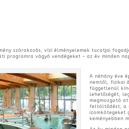
ény szórakozás, vízi élményelemek tucatjai fogadj
áti programra vágyó vendégeket – az év minden napjá
A néhány éve é
nemtől, fizikai
függetlenül kín
lehetőségét, le
megmozgató att
feltöltődést, a
izomkötegeket 
keményebben ma