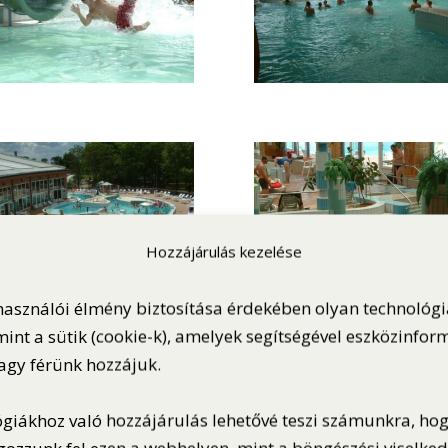
Hozzájárulás kezelése
használói élmény biztosítása érdekében olyan technológ
int a sütik (cookie-k), amelyek segítségével eszközinfor
vagy férünk hozzájuk.
ógiákhoz való hozzájárulás lehetővé teszi számunkra, ho