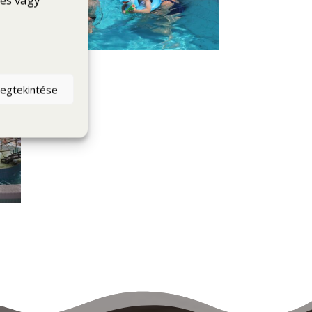
dés vagy
megtekintése