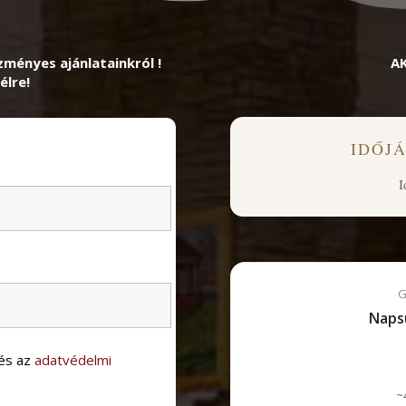
zményes ajánlatainkról !
A
élre!
IDŐJ
I
G
Naps
és az
adatvédelmi
~