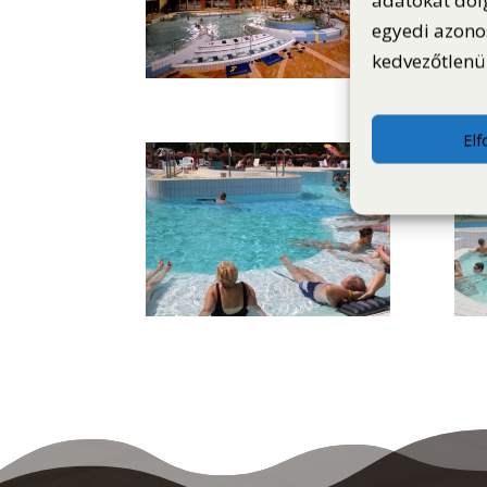
adatokat dol
egyedi azono
kedvezőtlenül
El