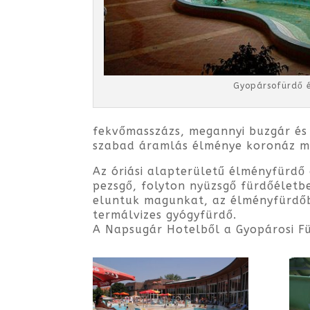
Gyopársofürdő 
fekvőmasszázs, megannyi buzgár és g
szabad áramlás élménye koronáz m
Az óriási alapterületű élményfürdő
pezsgő, folyton nyüzsgő fürdőéletb
eluntuk magunkat, az élményfürdőb
termálvizes gyógyfürdő.
A Napsugár Hotelből a Gyopárosi Fü