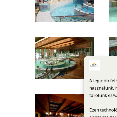
A legjobb fel
használunk, m
tárolunk és/
Ezen technol