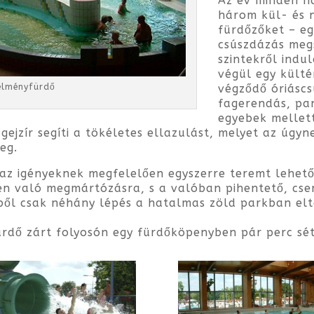
Az év minden n
három kül- és 
fürdőzőket – eg
csúszdázás megs
szintekről indu
végül egy külté
végződő óriáscs
élményfürdő
fagerendás, pa
egyebek mellet
ejzír segíti a tökéletes ellazulást, melyet az úgy
eg.
 az igényeknek megfelelően egyszerre teremt lehe
en való megmártózásra, s a valóban pihentető, cse
ől csak néhány lépés a hatalmas zöld parkban elt
rdő zárt folyosón egy fürdőköpenyben pár perc sét