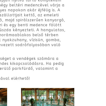
apján nyitva tartó komplexum
négy beltéri medencével várja a
yes napokon akár éjfélig is. A
zállottjait kettő, az emeleti
ló, majd spirálszerűen kanyargó,
ri és egy benti medence fölött
úszda kényezteti. A hangulatos,
norámaablakos belső térben
t nyakzuhany, vízisün, gomba,
nevezett sodrófolyosóban való
tőséget a vendégek számára a
ndes kikapcsolódásra. Ha pedig
erülő parkfürdő, valamint a
ával elérhető!