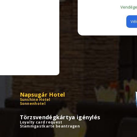
Vendégei
Vél
Napsugár Hotel
Sunshine Hotel
Sonnenhotel
Törzsvendégkártya igénylés
Loyalty card request
Stammgastkarte beantragen