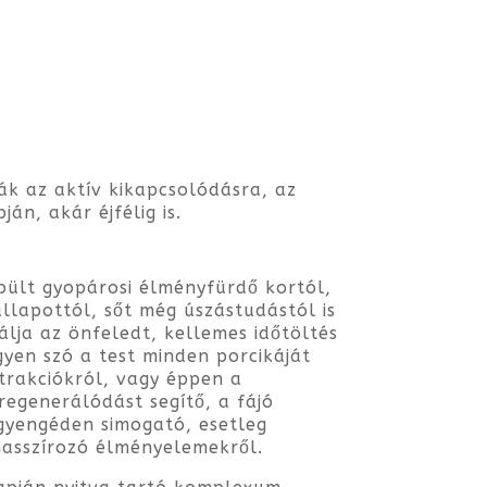
ák az aktív kikapcsolódásra, az
n, akár éjfélig is.
pült gyopárosi élményfürdő kortól,
 állapottól, sőt még úszástudástól is
álja az önfeledt, kellemes időtöltés
gyen szó a test minden porcikáját
rakciókról, vagy éppen a
 regenerálódást segítő, a fájó
gyengéden simogató, esetleg
sszírozó élményelemekről.