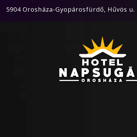
Videólejátszó
5904 Orosháza-Gyopárosfürdő, Hűvös u. 