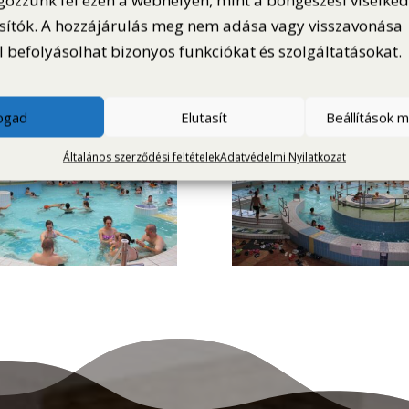
gozzunk fel ezen a webhelyen, mint a böngészési viselke
sítók. A hozzájárulás meg nem adása vagy visszavonása
 befolyásolhat bizonyos funkciókat és szolgáltatásokat.
fogad
Elutasít
Beállítások 
Általános szerződési feltételek
Adatvédelmi Nyilatkozat