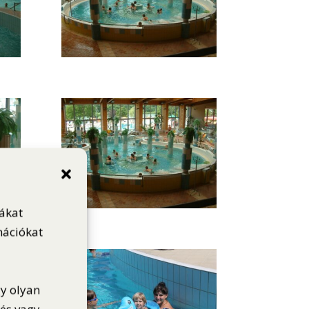
iákat
mációkat
gy olyan