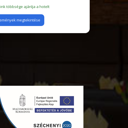
nk többsége ajánlja a hotelt
emények megtekintése