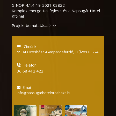
GINOP-4.1.4-19-2021-03822
Komplex energetikai fejlesztés a Napsugár Hotel
Kft-nél
Projekt bemutatása. >>>
Címünk
5904 Orosháza-Gyopárosfürdő, Hűvös u.
2-4.
Telefon
36 68 412 422
Email
info@napsugarhoteloroshaza.hu