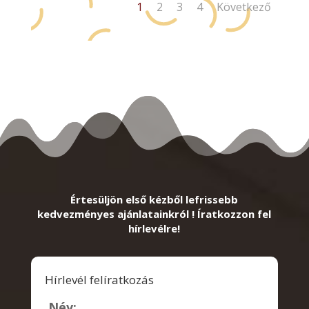
1
2
3
4
Következő
Értesüljön első kézből lefrissebb
kedvezményes ajánlatainkról ! Íratkozzon fel
hírlevélre!
Hírlevél felíratkozás
Név: