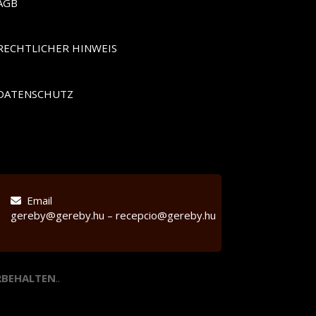
AGB
RECHTLICHER HINWEIS
DATENSCHUTZ
Email
gereby@gereby.hu – recepcio@gereby.hu
RBEHALTEN
..