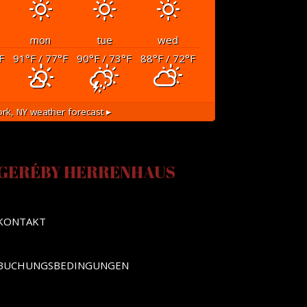
mon
tue
wed
F
91
°F
/ 77
°F
90
°F
/ 73
°F
88
°F
/ 72
°F
rk, NY
weather forecast ▸
GERÉBY HERRENHAUS
KONTAKT
BUCHUNGSBEDINGUNGEN