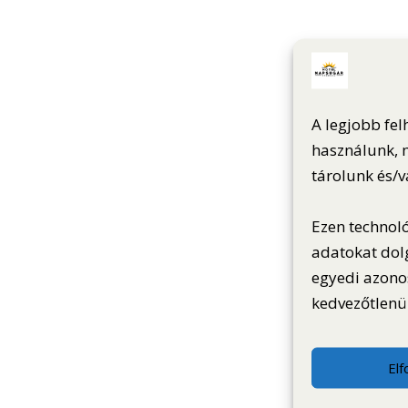
A legjobb fel
használunk, m
tárolunk és/
Ezen technol
adatokat dol
egyedi azono
kedvezőtlenül
El