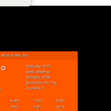
NEW YORK, NY
°
feels like: 91
°f
wind: 4
mph
w
humidity: 90
%
pressure: 30.1
"hg
uv index: 0
DT
6 am
7 am
8 am
79
°F
79
°F
81
°F