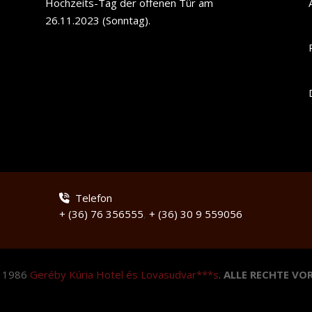
Hochzeits-Tag der offenen Tür am
26.11.2023 (Sonntag).
Telefon
+ (36) 76 356555
,
+ (36) 30 9 559056
© 1986
Geréby Kúria Hotel és Lovasudvar***s
.
ALLE RECHTE VO