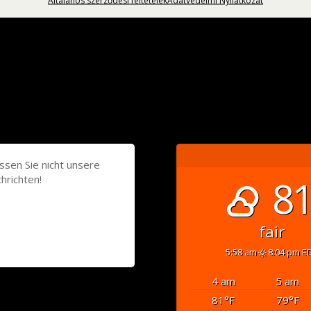
ssen Sie nicht unsere
hrichten!
81
fair
5:58 am
8:04 pm E
4 am
5 am
81
°F
79
°F