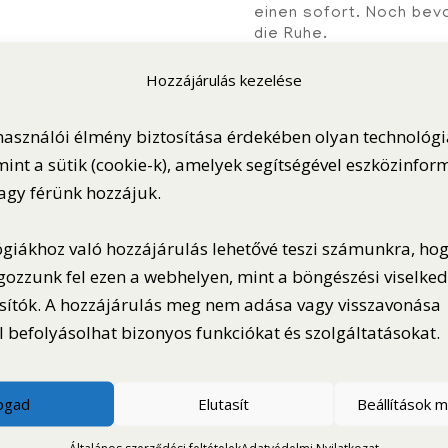
einen sofort. Noch bev
die Ruhe.
Die Gastfreundschaft de
Hozzájárulás kezelése
das Besondere ist über
scheint die Zeit stillzu
használói élmény biztosítása érdekében olyan technológ
des Parks verborgen un
dient die Zeit der Erho
int a sütik (cookie-k), amelyek segítségével eszközinfor
vagy férünk hozzájuk.
Die Umgebung und das 
einen. Jedes Mitglied 
daran, das Erlebnis, da
ógiákhoz való hozzájárulás lehetővé teszi számunkra, ho
vervollständigen.
gozzunk fel ezen a webhelyen, mint a böngészési viselke
All dies zusammen mach
sítók. A hozzájárulás meg nem adása vagy visszavonása
 befolyásolhat bizonyos funkciókat és szolgáltatásokat.
László S
fogad
Elutasít
Beállítások 
Általános szerződési feltételek
Adatvédelmi Nyilatkozat