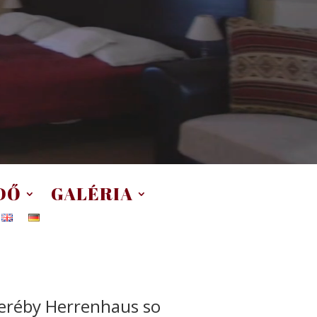
DŐ
GALÉRIA
eréby Herrenhaus so