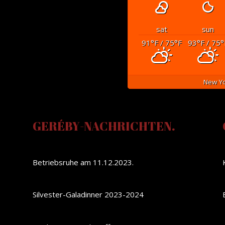
sat
sun
91
°F
/ 75
°F
93
°F
/ 75
°
New Yo
GERÉBY-NACHRICHTEN.
Betriebsruhe am 11.12.2023.
Silvester-Galadinner 2023-2024