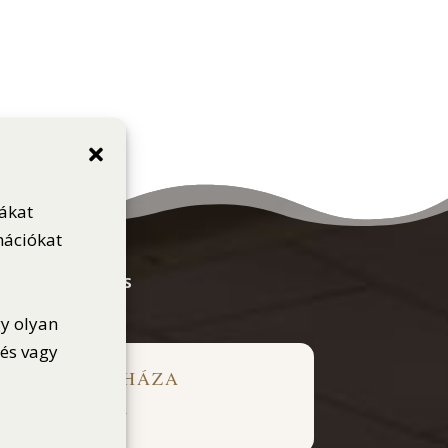
iákat
mációkat
KTUÁLIS IDŐJÁRÁS
gy olyan
dés vagy
ÁRÁS – OROSHÁZA
dőjárás nem elérhető