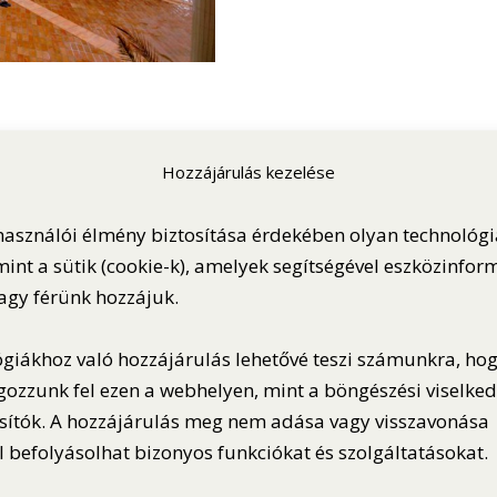
Hozzájárulás kezelése
használói élmény biztosítása érdekében olyan technológ
int a sütik (cookie-k), amelyek segítségével eszközinfor
vagy férünk hozzájuk.
zményes ajánlatainkról !
A
élre!
ógiákhoz való hozzájárulás lehetővé teszi számunkra, ho
gozzunk fel ezen a webhelyen, mint a böngészési viselke
IDŐJ
sítók. A hozzájárulás meg nem adása vagy visszavonása
 befolyásolhat bizonyos funkciókat és szolgáltatásokat.
I