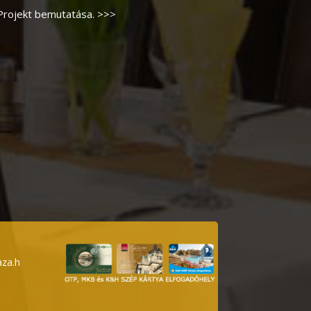
Projekt bemutatása. >>>
za.h