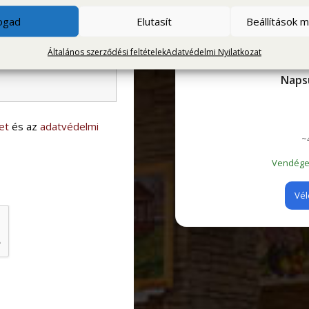
fogad
Elutasít
Beállítások 
Általános szerződési feltételek
Adatvédelmi Nyilatkozat
G
Naps
et
és az
adatvédelmi
~
Vendégei
Vél