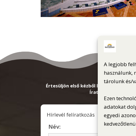
A legjobb fel
használunk, m
tárolunk és/
Értesüljön első kézből lefrissebb kedve
Íratkozzon fel hírlev
Ezen technol
adatokat dol
Hírlevél felíratkozás
egyedi azono
kedvezőtlenül
Név: