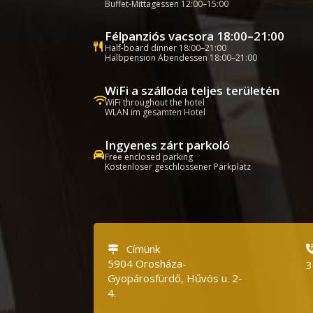
Buffet-Mittagessen 12:00–15:00
Félpanziós vacsora 18:00–21:00
Half-board dinner 18:00–21:00
Halbpension Abendessen 18:00–21:00
WiFi a szálloda teljes területén
WiFi throughout the hotel
WLAN im gesamten Hotel
Ingyenes zárt parkoló
Free enclosed parking
Kostenloser geschlossener Parkplatz
Címünk
5904 Orosháza-
3
Gyopárosfürdő, Hűvös u.
2-
4.