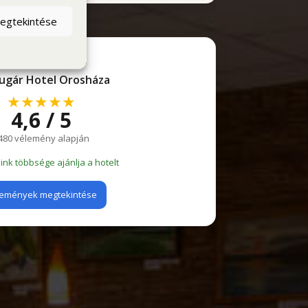
megtekintése
OOGLE ÉRTÉKELÉS
ugár Hotel Orosháza
★★★★★
4,6 / 5
480 vélemény alapján
nk többsége ajánlja a hotelt
emények megtekintése