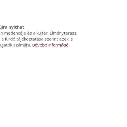
jra nyithat
ri medencéje és a kültéri Élményterasz
a fürdő tájékoztatása szerint ezek is
togatók számára.
Bővebb információ