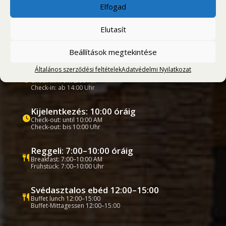
Elfogad
Elutasít
Szállodai információk
Hotel information
Hotelinformationen
Beállítások megtekintése
Általános szerződési feltételek
Adatvédelmi Nyilatkozat
Szállodai bejelentkezés: 14:00 órától
Check-in: from 2:00 PM
Check-in: ab 14:00 Uhr
Kijelentkezés: 10:00 óráig
Check-out: until 10:00 AM
Check-out: bis 10:00 Uhr
Reggeli: 7:00–10:00 óráig
Breakfast: 7:00–10:00 AM
Frühstück: 7:00–10:00 Uhr
Svédasztalos ebéd 12:00–15:00
Buffet lunch 12:00–15:00
Buffet-Mittagessen 12:00–15:00