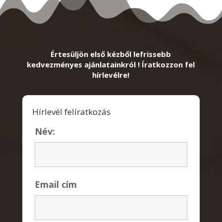
Értesüljön első kézből lefrissebb
kedvezményes ajánlatainkról ! Íratkozzon fel
hírlevélre!
Hírlevél felíratkozás
Név:
Email cím