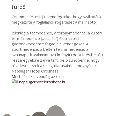
fürdő
Örömmel értesítjük vendégeinket hogy szállodánk
megkezdte a foglalások rögzítését a mai naptól.
Jelenleg a tanmedence, a toronymedence, a kültéri
termálmedence („kacsás”) és a kültéri
gyermekmedence fogadja a vendégeket. A
sportmedence, a beltéri termálmedence, a
Szaunapark, valamint az Élményfürdő kül- és beltéri
része egyelőre zárva tart, de bízunk benne, hogy
rövidesen ezek a szolgáltatásaink is megnyílnak.
Napsugár Hotel Orosháza
Mert nálunk a vendég az első!
napsugarhoteloroshaza.hu