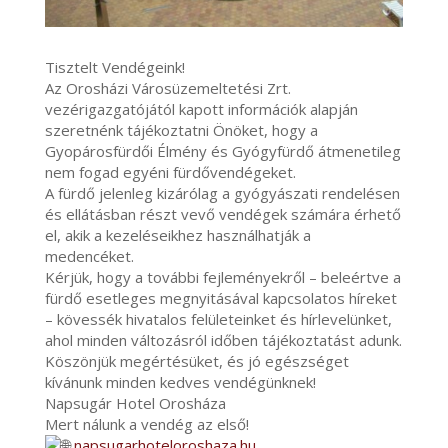
Tisztelt Vendégeink!
Az Orosházi Városüzemeltetési Zrt.
vezérigazgatójától kapott információk alapján
szeretnénk tájékoztatni Önöket, hogy a
Gyopárosfürdői Élmény és Gyógyfürdő átmenetileg
nem fogad egyéni fürdővendégeket.
A fürdő jelenleg kizárólag a gyógyászati rendelésen
és ellátásban részt vevő vendégek számára érhető
el, akik a kezeléseikhez használhatják a
medencéket.
Kérjük, hogy a további fejleményekről – beleértve a
fürdő esetleges megnyitásával kapcsolatos híreket
– kövessék hivatalos felületeinket és hírlevelünket,
ahol minden változásról időben tájékoztatást adunk.
Köszönjük megértésüket, és jó egészséget
kívánunk minden kedves vendégünknek!
Napsugár Hotel Orosháza
Mert nálunk a vendég az első!
napsugarhoteloroshaza.hu