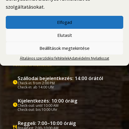
szolgáltatásokat.
Vendégeink többsége ajánlja a hotelt
Elfogad
Vélemények megtekintése
Elutasít
Beállítások megtekintése
Szállodai információk
Általános szerződési feltételek
Adatvédelmi Nyilatkozat
Hotel information
Hotelinformationen
Szállodai bejelentkezés: 14:00 órától
Check-in: from 2:00 PM
Check-in: ab 14:00 Uhr
Kijelentkezés: 10:00 óráig
Check-out: until 10:00 AM
Check-out: bis 10:00 Uhr
Reggeli: 7:00–10:00 óráig
Breakfast: 7:00–10:00 AM