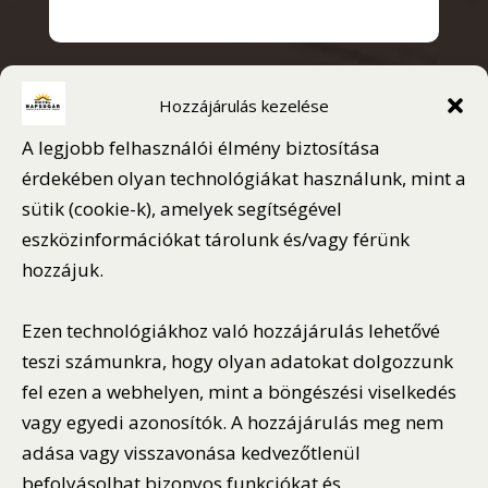
AKTUÁLIS IDŐJÁRÁS
Hozzájárulás kezelése
A legjobb felhasználói élmény biztosítása
érdekében olyan technológiákat használunk, mint a
IDŐJÁRÁS – OROSHÁZA
sütik (cookie-k), amelyek segítségével
Időjárás nem elérhető
eszközinformációkat tárolunk és/vagy férünk
hozzájuk.
Ezen technológiákhoz való hozzájárulás lehetővé
teszi számunkra, hogy olyan adatokat dolgozzunk
GOOGLE ÉRTÉKELÉS
fel ezen a webhelyen, mint a böngészési viselkedés
Napsugár Hotel Orosháza
vagy egyedi azonosítók. A hozzájárulás meg nem
★★★★★
4,6 / 5
adása vagy visszavonása kedvezőtlenül
befolyásolhat bizonyos funkciókat és
~480 vélemény alapján