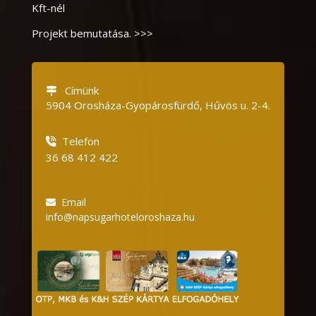
Kft-nél
Projekt bemutatása. >>>
Címünk
5904 Orosháza-Gyopárosfürdő, Hűvös u.
2-4.
Telefon
36 68 412 422
Email
info@napsugarhoteloroshaza.hu