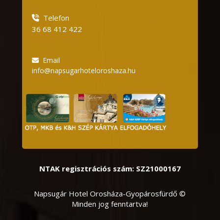
Telefon
36 68 412 422
Email
info@napsugarhoteloroshaza.hu
NTAK regisztrációs szám: SZ21000167
Napsugár Hotel Orosháza-Gyopárosfürdő ©
Minden jog fenntartva!