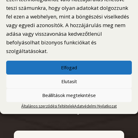
és az
adatvédelmi szabályzatot
.
teszi számunkra, hogy olyan adatokat dolgozzunk
fel ezen a webhelyen, mint a böngészési viselkedés
vagy egyedi azonosítók. A hozzájárulás meg nem
Recaptcha v2
adása vagy visszavonása kedvezőtlenül
befolyásolhat bizonyos funkciókat és
szolgáltatásokat.
Elfogad
Elutasít
Beállítások megtekintése
Általános szerződési feltételek
Adatvédelmi Nyilatkozat
AKTUÁLIS IDŐJÁRÁS