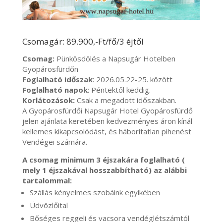
Csomagár: 89.900,-Ft/fő/3 éjtől
Csomag:
Pünkösdölés a Napsugár Hotelben
Gyopárosfürdőn
Foglalható időszak
: 2026.05.22-25. között
Foglalható napok
: Péntektől keddig.
Korlátozások:
Csak a megadott időszakban.
A Gyopárosfürdői Napsugár Hotel Gyopárosfürdő
jelen ajánlata keretében kedvezményes áron kínál
kellemes kikapcsolódást, és háborítatlan pihenést
Vendégei számára.
A csomag minimum 3 éjszakára foglalható (
mely 1 éjszakával hosszabbítható) az alábbi
tartalommal:
Szállás kényelmes szobáink egyikében
Üdvözlőital
Bőséges reggeli és vacsora vendéglétszámtól