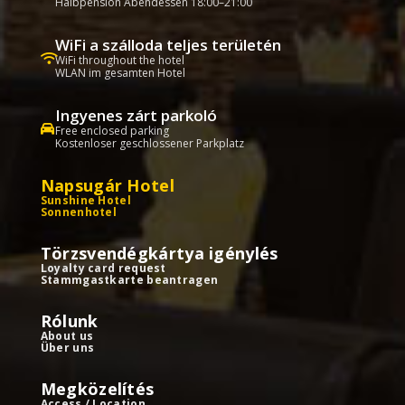
Halbpension Abendessen 18:00–21:00
WiFi a szálloda teljes területén
WiFi throughout the hotel
WLAN im gesamten Hotel
Ingyenes zárt parkoló
Free enclosed parking
Kostenloser geschlossener Parkplatz
Napsugár Hotel
Sunshine Hotel
Sonnenhotel
Törzsvendégkártya igénylés
Loyalty card request
Stammgastkarte beantragen
Rólunk
About us
Über uns
Megközelítés
Access / Location