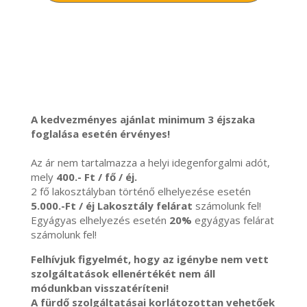
A kedvezményes ajánlat minimum 3 éjszaka
foglalása esetén érvényes!
Az ár nem tartalmazza a helyi idegenforgalmi adót,
mely
400.- Ft / fő / éj.
2 fő lakosztályban történő elhelyezése esetén
5.000.-Ft / éj Lakosztály felárat
számolunk fel!
Egyágyas elhelyezés esetén
20%
egyágyas felárat
számolunk fel!
Felhívjuk figyelmét, hogy az igénybe nem vett
szolgáltatások ellenértékét nem áll
módunkban visszatéríteni!
A fürdő szolgáltatásai korlátozottan vehetőek