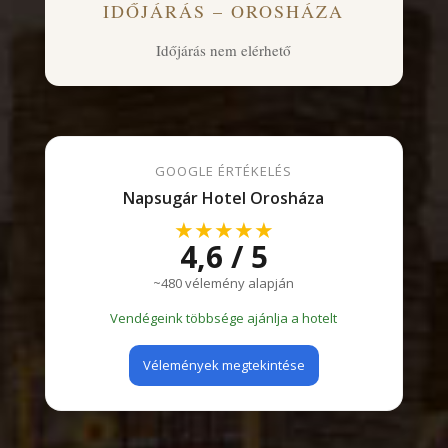
IDŐJÁRÁS – OROSHÁZA
Időjárás nem elérhető
GOOGLE ÉRTÉKELÉS
Napsugár Hotel Orosháza
★★★★★
4,6 / 5
~480 vélemény alapján
Vendégeink többsége ajánlja a hotelt
Vélemények megtekintése