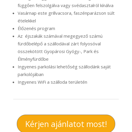
függően felszolgálva vagy svédasztalról kínálva
Vasárnap este grillvacsora, faszénparázson sült
ételekkel
Élőzenés program
Az éjszakák számával megegyező számú
fürdőbelépő a szállodával zárt folyosóval
összekötött Gyopárosi Gyógy-, Park és
Élményfürdőbe
Ingyenes parkolási lehetőség szállodánk saját
parkolójában
Ingyenes WiFi a szálloda területén
Kérjen ajánlatot most!