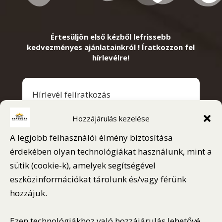
Értesüljön első kézből lefrissebb
kedvezményes ajánlatainkról ! Íratkozzon fel
hírlevélre!
Hírlevél felíratkozás
Név:
Hozzájárulás kezelése
A legjobb felhasználói élmény biztosítása
érdekében olyan technológiákat használunk, mint a
sütik (cookie-k), amelyek segítségével
Email cím
eszközinformációkat tárolunk és/vagy férünk
hozzájuk.
Ezen technológiákhoz való hozzájárulás lehetővé
Az űrlap elküldésével elfogadom az
ÁSZF-et